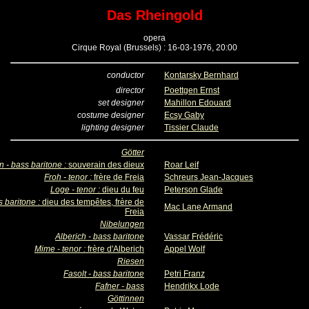
Das Rheingold
opera
Cirque Royal (Brussels) : 16-03-1976, 20:00
conductor
Kontarsky Bernhard
director
Poettgen Ernst
set designer
Mahillon Edouard
costume designer
Ecsy Gaby
lighting designer
Tissier Claude
Götter
 - bass baritone :
souverain des dieux
Roar Leif
Froh - tenor :
frère de Freia
Schreurs Jean-Jacques
Loge - tenor :
dieu du feu
Peterson Glade
 baritone :
dieu des tempêtes, frère de
Mac Lane Armand
Freia
Nibelungen
Alberich - bass baritone
Vassar Frédéric
Mime - tenor :
frère d'Alberich
Appel Wolf
Riesen
Fasolt - bass baritone
Petri Franz
Fafner - bass
Hendrikx Lode
Göttinnen