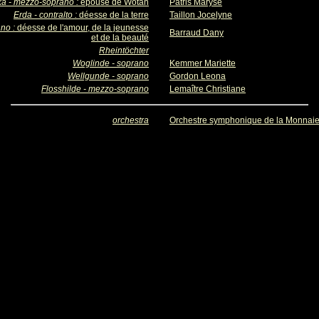
ka - mezzo-soprano :
épouse de Wotan
Patris Maryse
Erda - contralto :
déesse de la terre
Taillon Jocelyne
ano :
déesse de l'amour, de la jeunesse
Barraud Dany
et de la beauté
Rheintöchter
Woglinde - soprano
Kemmer Mariette
Wellgunde - soprano
Gordon Leona
Flosshilde - mezzo-soprano
Lemaître Christiane
orchestra
Orchestre symphonique de la Monnai