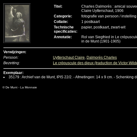
Titel:
Charles Dalmorès : amical souven
Claire Uytterschaut, 1906
Categorie:
fotografie van persoon / instelling
Collatie:
1 postkaart
Technische
papier, postkaart, zwart-wit
specificaties:
Annotatie:
Rol van Siegfried in Le crépuscu
in de Munt (1901-1905)
Verwijzingen:
Persoon:
Uytterschaut Claire
,
Dalmorès Charles
Bezetting:
Le crépuscule des dieux (traduction de Victor Wild
Exemplaar:
35179 : Archief van de Munt, IPIS 22/2. - Afmetingen: 14 x 9 cm. - Schenking 
© De Munt - La Monnaie