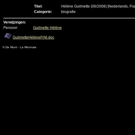
Titel:
Hélène Guilmette (06/2008)
[Nederlands, Fra
Categorie:
biografie
Verwijzingen:
Persoon:
Guilmette Hélène
GuilmetteHélèneFrNl.doc
© De Munt - La Monnaie