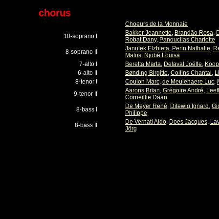
chorus
Choeurs de la Monnaie
Bakker Jeannette
,
Brandão Rosa
,
10-soprano I
Robat Dany
,
Panouclias Charlotte
Janulek Elzbieta
,
Perin Nathalie
,
R
8-soprano II
Matos
,
Njobé Louisa
7-alto I
Beretta Marta
,
Delaval Joëlle
,
Koop
6-alto II
Bønding Birgitte
,
Collins Chantal
,
L
8-tenor I
Coulon Marc
,
de Meulenaere Luc
,
Aarons Brian
,
Grégoire André
,
Leet
9-tenor II
Corneillie Daan
De Meyer René
,
Ditewig Ignard
,
Gi
8-bass I
Philippe
De Vernati Aldo
,
Does Jacques
,
Lav
8-bass II
Jörg