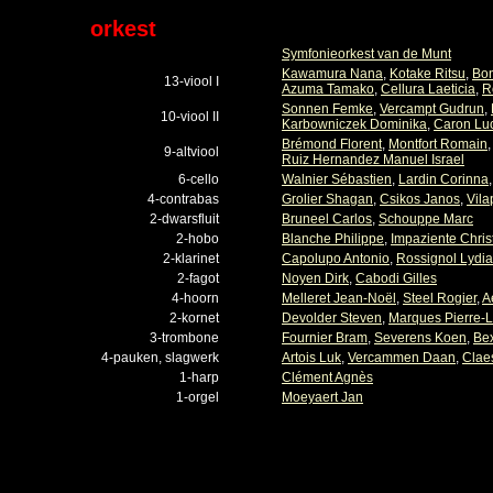
orkest
Symfonieorkest van de Munt
Kawamura Nana
,
Kotake Ritsu
,
Bon
13-viool I
Azuma Tamako
,
Cellura Laeticia
,
R
Sonnen Femke
,
Vercampt Gudrun
,
10-viool II
Karbowniczek Dominika
,
Caron Lu
Brémond Florent
,
Montfort Romain
9-altviool
Ruiz Hernandez Manuel Israel
6-cello
Walnier Sébastien
,
Lardin Corinna
4-contrabas
Grolier Shagan
,
Csikos Janos
,
Vila
2-dwarsfluit
Bruneel Carlos
,
Schouppe Marc
2-hobo
Blanche Philippe
,
Impaziente Chris
2-klarinet
Capolupo Antonio
,
Rossignol Lydia
2-fagot
Noyen Dirk
,
Cabodi Gilles
4-hoorn
Melleret Jean-Noël
,
Steel Rogier
,
A
2-kornet
Devolder Steven
,
Marques Pierre-L
3-trombone
Fournier Bram
,
Severens Koen
,
Be
4-pauken, slagwerk
Artois Luk
,
Vercammen Daan
,
Clae
1-harp
Clément Agnès
1-orgel
Moeyaert Jan