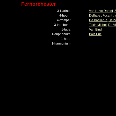
Fernorchester
3-klarinet
Van Hove Daniel
,
4-hoorn
Delhaie
,
Focant
,
4-trompet
De Backer R
,
Delba
3-trombone
Tilkin Michel
,
De V
1-tuba
Van Eind
1-euphonium
Bals Eric
1-harp
1-harmonium