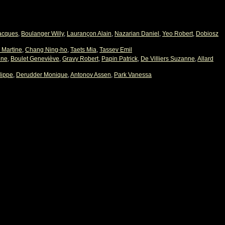
acques
,
Boulanger Willy
,
Laurançon Alain
,
Nazarian Daniel
,
Yeo Robert
,
Dobiosz
 Martine
,
Chang Ning-ho
,
Taets Mia
,
Tassev Emil
ine
,
Boulet Geneviève
,
Gravy Robert
,
Papin Patrick
,
De Villiers Suzanne
,
Allard
lippe
,
Derudder Monique
,
Antonov Assen
,
Park Vanessa