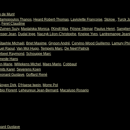
n de Munt
damopoulos Thanos
,
Heard Robert-Thomas
,
Laviolette Françoise
,
Stolow
,
Turck J
,
Feret Claudine
Zuinen Suzy
,
Mastalska Monica
,
t'Kindt Max
,
Fjösne Steinar
,
Paulus Henri
,
Sanglier
esser Jean
,
Dudal Inge
,
Naczyk Léon-Christophe
,
Kneipe Yves
,
Lantremange Jean
Staehle Michaël
,
Briet Maxime
,
Gryson André
,
Cervino-Wood Guillerno
,
Lamury Phi
uel Raoul
,
Van Mol Hugo
,
Tempels Marc
,
De Neef Patrick
rbeel Raymond
,
Schouppe Marc
neste Hans
an-Marie
,
Willekens Michel
,
Maes Mario
,
Cobbaut
mits Karel
,
Severens Koen
eonard Gustave
,
Goffard René
Noyen Dirk
,
D'Haese Iwein
,
Morre Pol
bio Florent
,
Leheureux Jean-Bernard
,
Macaluso Rosario
nard Gustave