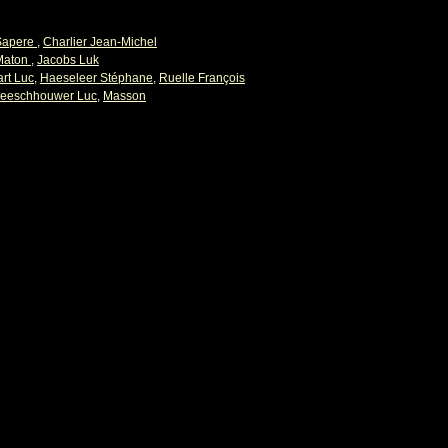
Sapere
,
Charlier Jean-Michel
Maton
,
Jacobs Luk
rt Luc
,
Haeseleer Stéphane
,
Ruelle François
leeschhouwer Luc
,
Masson