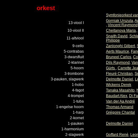
orkest
Symfonieorkest va
Gorniak Urszula
,
A
13-viool I
,
Vincent Raymond
10-viool II
Cheitanova Maria
,
Snaith David
,
Schl
11-altviool
Philippe
9-cello
Zanlonghi Gilbert
,
5-contrabas
Aerts Maurice
,
Fan
3-dwarsfluit
Bruneel Carlos
,
Co
2-klarinet
Dils Raymond
,
Van
5-hoorn
Gürts
,
Carrette Je
3-trombone
Fleuré Christian
,
S
3-pauken, slagwerk
Delmotte Daniel
,
L
1-hobo
Wickens Derek
4-fagot
Tanaka Masahito
,
4-trompet
Baudart Alex
,
Di Fa
1-tuba
Van der Aa André
1-engelse hoorn
Thomas Armand
1-harp
Grégoire Chantal
2-kornet
1-pauken
Delmotte Daniel
1-harmonium
2-slagwerk
Goffard René
,
Leo