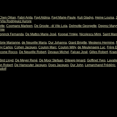
Chen Qilian
,
Fabri Anita
,
Fayt Aldina
,
Fayt Marie-Paule
,
Kuli Gladys
,
Heine Louisa
,
,
Vila Rodriguez Aurore
ette
,
Coomans Marleen
,
De Groote - di Vito Lola
,
Delmotte Georgette
,
Deprez Mary
mie
oninck Fernanda
,
De Mattos Marie-José
,
Koopal Ymkje
,
Nicolescu Mimi
,
Saint Mar
brie Marianne
,
de Neuville Maria
,
Dur Johanna
,
Giard Brigitte
,
Meskens Hermine
,
ey Carlos
,
Cohen Jacques
,
Coulon Marc
,
Coulon Willy
,
de Meulenaere Luc
,
Frère 
ccone Rocco
,
De Neuville Robert
,
Devaux Michel
,
Falcao José
,
Gilles Robert
,
Kraew
Bird Lloyd
,
De Meyer René
,
De Moor Stefaan
,
Ditewig Ignard
,
Goffinet Yves
,
Lavall
n Robert
,
De Hanscuter Jacques
,
Does Jacques
,
Dur John
,
Lemarchand Frédéric
,
dolf