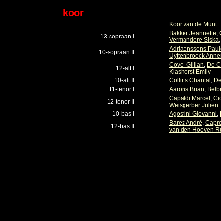
koor
Koor van de Munt
Bakker Jeannette
,
13-sopraan I
Vermandere Siska
Adriaenssens Paul
10-sopraan II
Uyttenbroeck Anne
Covel Gillian
,
De C
12-alt I
Klashorst Emily
10-alt II
Collins Chantal
,
De
11-tenor I
Aarons Brian
,
Belb
Capaldi Marcel
,
Ci
12-tenor II
Weisgerber Julien
10-bas I
Agostini Giovanni
,
Barez André
,
Capro
12-bas II
van den Hooven Ru