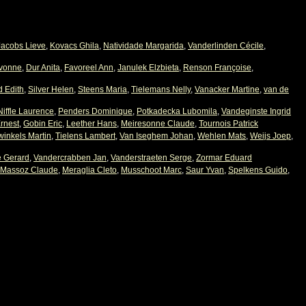
Jacobs Lieve
,
Kovacs Ghila
,
Natividade Margarida
,
Vanderlinden Cécile
,
vonne
,
Dur Anita
,
Favoreel Ann
,
Janulek Elzbieta
,
Renson Françoise
,
d Edith
,
Silver Helen
,
Steens Maria
,
Tielemans Nelly
,
Vanacker Martine
,
van de
Niffle Laurence
,
Penders Dominique
,
Potkadecka Lubomila
,
Vandeginste Ingrid
Ernest
,
Gobin Eric
,
Leether Hans
,
Meiresonne Claude
,
Tournois Patrick
inkels Martin
,
Tielens Lambert
,
Van Iseghem Johan
,
Wehlen Mats
,
Weijs Joep
,
e Gerard
,
Vandercrabben Jan
,
Vanderstraeten Serge
,
Zormar Eduard
Massoz Claude
,
Meraglia Cleto
,
Musschoot Marc
,
Saur Yvan
,
Spelkens Guido
,