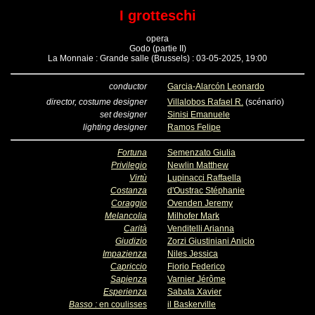
I grotteschi
opera
Godo (partie II)
La Monnaie : Grande salle (Brussels) : 03-05-2025, 19:00
conductor
Garcia-Alarcón Leonardo
director, costume designer
Villalobos Rafael R.
(scénario)
set designer
Sinisi Emanuele
lighting designer
Ramos Felipe
Fortuna
Semenzato Giulia
Privilegio
Newlin Matthew
Virtù
Lupinacci Raffaella
Costanza
d'Oustrac Stéphanie
Coraggio
Ovenden Jeremy
Melancolia
Milhofer Mark
Carità
Venditelli Arianna
Giudizio
Zorzi Giustiniani Anicio
Impazienza
Niles Jessica
Capriccio
Fiorio Federico
Sapienza
Varnier Jérôme
Esperienza
Sabata Xavier
Basso :
en coulisses
il Baskerville