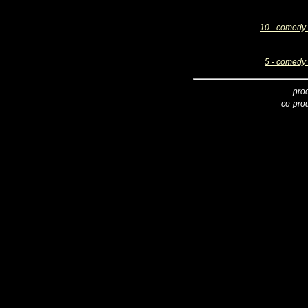
10 - comedy 
5 - comedy 
pro
co-pro