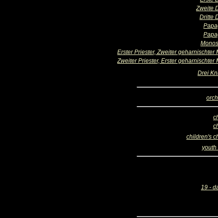
Zweite
Dritte
Papa
Papa
Monos
Erster Priester, Zweiter geharnischter
Zweiter Priester, Erster geharnischter
Drei K
orch
c
c
children's c
youth 
19 - d