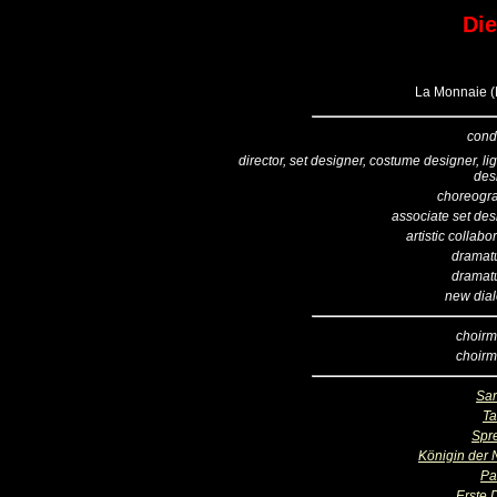
Die
La Monnaie (B
cond
director, set designer, costume designer, li
des
choreogr
associate set des
artistic collabo
dramatu
dramatu
new dia
choirm
choirm
Sar
T
Spr
Königin der 
Pa
Erste