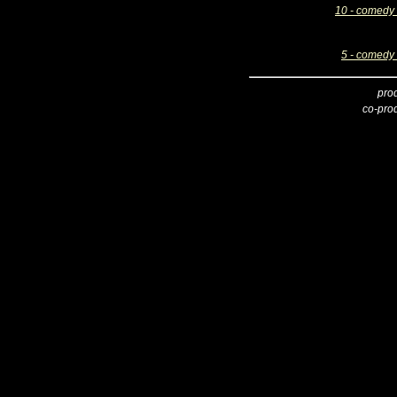
10 - comedy 
5 - comedy 
pro
co-pro