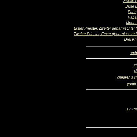
Zweite
Dritte
Papa
Papa
Monos
Erster Priester, Zweiter geharnischter
Zweiter Priester, Erster geharnischter
Drei K
orch
c
c
children's c
youth 
19 - d