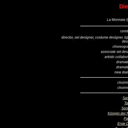
Die
La Monnaie (B
cond
director, set designer, costume designer, li
des
choreogr
associate set des
artistic collabo
dramatu
dramatu
new dia
choirm
choirm
Sar
T
Spr
Königin der 
Pa
Erste