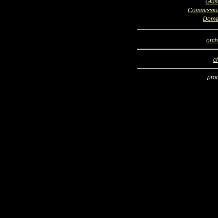
Giu
Commissio
Dome
orch
c
pro