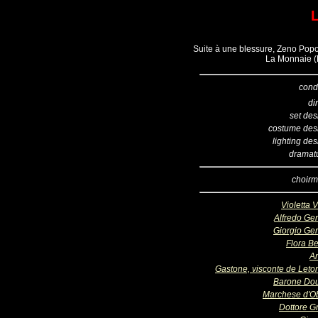
L
Suite à une blessure, Zeno Popo
La Monnaie (B
cond
di
set des
costume des
lighting de
dramatu
choirm
Violetta 
Alfredo Ge
Giorgio Ge
Flora Be
A
Gastone, visconte de Letor
Barone Do
Marchese d'O
Dottore Gr