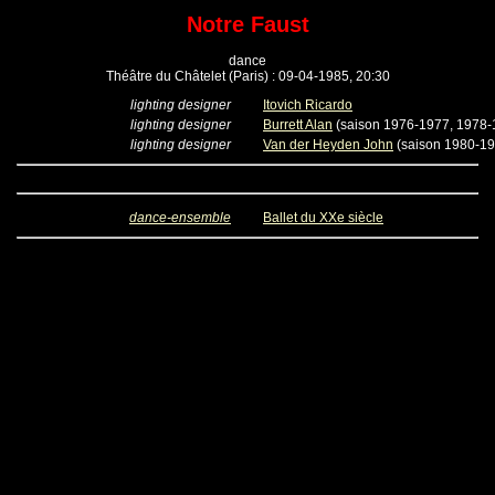
Notre Faust
dance
Théâtre du Châtelet (Paris) : 09-04-1985, 20:30
lighting designer
Itovich Ricardo
lighting designer
Burrett Alan
(saison 1976-1977, 1978-
lighting designer
Van der Heyden John
(saison 1980-1
dance-ensemble
Ballet du XXe siècle