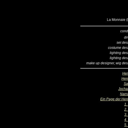
La Monnaie (B
cond
di
set des
costume des
lighting de
lighting de
make up designer, wig des
He
Her
Sa
Jocha
Narr
Ein Page der Her
1.
2.
3.
4.
5.