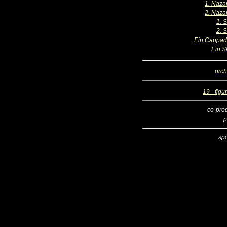
1. Naza
2. Naza
1. 
2. 
Ein Cappad
Ein S
orch
19 - figu
co-pro
p
sp