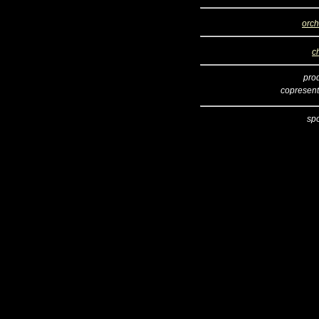
orch
c
pro
copresent
sp