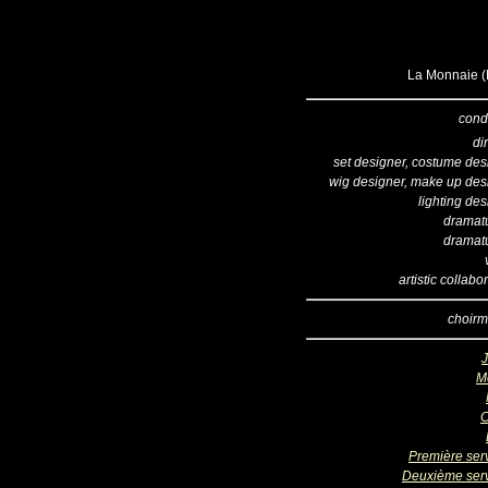
La Monnaie (B
cond
di
set designer, costume des
wig designer, make up des
lighting de
dramatu
dramatu
artistic collabo
choirm
M
C
Première ser
Deuxième ser