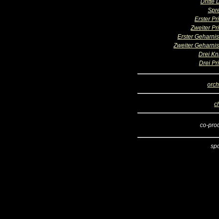
Dritte
Spr
Erster Pr
Zweiter Pr
Erster Geharnis
Zweiter Geharnis
Drei K
Drei Pr
orch
c
co-pro
sp