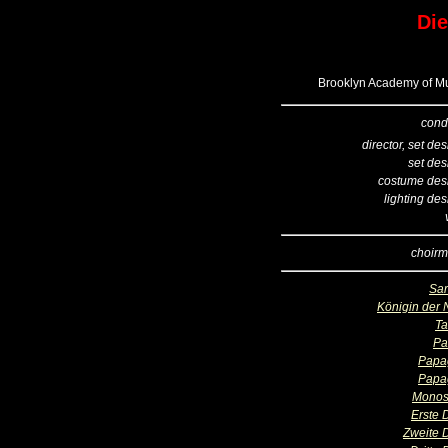
Die
Brooklyn Academy of Mus
cond
director, set de
set des
costume des
lighting de
choirm
Sar
Königin der 
T
Pa
Papa
Papa
Monos
Erste
Zweite