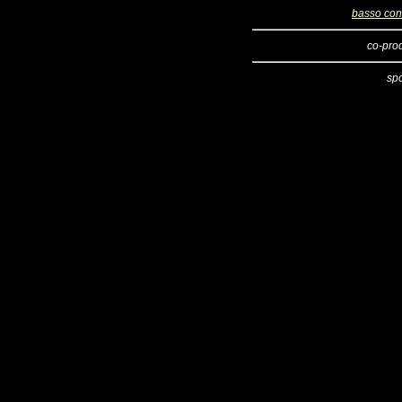
basso con
co-pro
sp