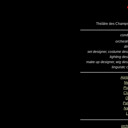
Théâtre des Champs 
cond
orchestr
di
set designer, costume des
lighting de
make up designer, wig des
linguistic
Agri
Ne
Po
Cl
O
Pal
Na
L
orch