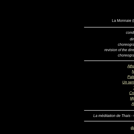
La Monnaie (B
cond
di
choreogr
revision of the dir
choreogr
Ath
N
Pal
Un serv
Cr
My
A
La méditation de Thais - 
d