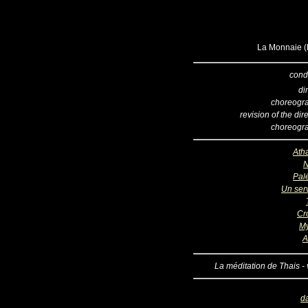
La Monnaie (B
cond
di
choreogr
revision of the dir
choreogr
Ath
N
Pal
Un serv
Cr
My
A
La méditation de Thais - 
d