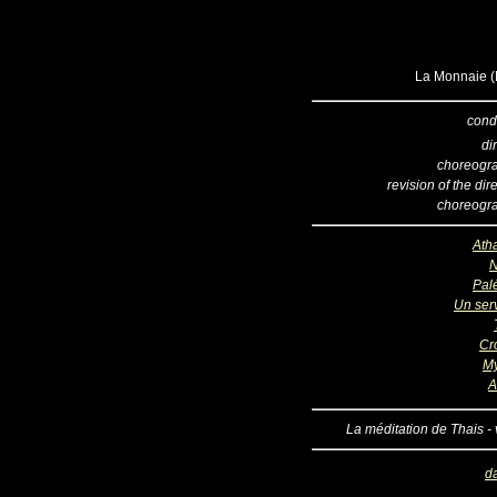
La Monnaie (B
cond
di
choreogr
revision of the dir
choreogr
Ath
N
Pal
Un serv
Cr
My
A
La méditation de Thais - 
d