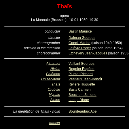
Thaïs
opera
La Monnaie (Brussels) : 10-01-1950, 19:30
conductor
Bastin Maurice
director
Dalman Georges
choreographer
Coeck Marthe
(saison 1949-1950)
revision of the direction
Lefèvre Roger
(saison 1953-1954)
choreographer
Etchevery Jean-Jacques
(saison 1953
Athanael
Vaillant Georges
Nicias
Regnier Eugène
Palémon
Plumat Richard
Un serviteur
Pestiaux Jean-Benoît
Thaïs
Rivière Huguette
Crobyle
Basty Carmen
Myrtale
Boucherit Simone
Albine
Lange Diane
La méditation de Thais - violin
Bourdeaubuc Abel
dancer