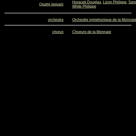
Horacek Douglas
,
Lizon Philippe
,
San
Quatre laquais
White Philippe
orchestra
Orchestre symphonique de la Monnai
chorus
Choeurs de la Monnaie