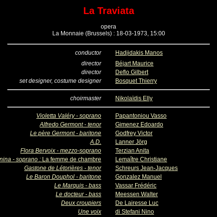
La Traviata
opera
La Monnaie (Brussels) : 18-03-1973, 15:00
conductor
Hadjidakis Manos
director
Béjart Maurice
director
Deflo Gilbert
set designer, costume designer
Bosquet Thierry
choirmaster
Nikolaïdis Elly
Violetta Valéry - soprano
Papantoniou Vasso
Alfredo Germont - tenor
Gimenez Edoardo
Le père Germont - baritone
Godfrey Victor
A.D.
Lanner Jörg
Flora Bervoix - mezzo-soprano
Terzian Anita
nina - soprano :
La femme de chambre
Lemaître Christiane
Gastone de Létorières - tenor
Schreurs Jean-Jacques
Le Baron Douphol - baritone
Gonzalez Manuel
Le Marquis - bass
Vassar Frédéric
Le docteur - bass
Meessen Walter
Deux croupiers
De Lairesse Luc
Une voix
di Stefani Nino