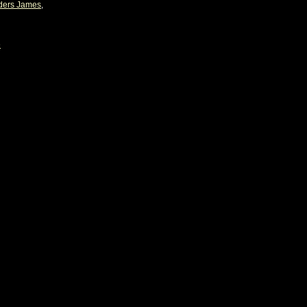
ders James
,
e