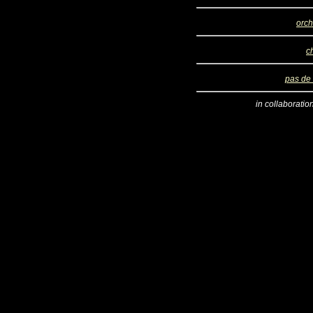
orch
c
pas de
in collaboratio