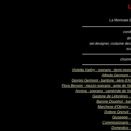
L
La Monnaie (B
cond
di
set designer, costume des
sc
choirm
Violetta Valéry - soprano :
demi-mon
Alfredo Germont - 
Giorgio Germont - baritone :
père d'Al
Flora Bervoix - mezzo-soprano :
amie de Vio
Annina - soprano :
camériste de Vio
Gastone de Létorières - 
Barone Douphol - bar
Marchese d'Obigny -
Dottore Grenvil 
Giuseppe - 
Commissionario -
Domestico -