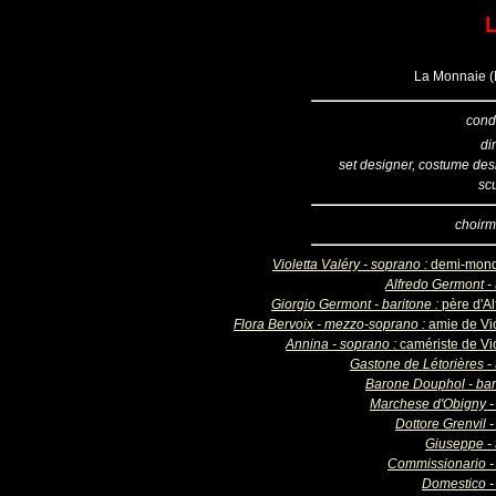
L
La Monnaie (B
cond
di
set designer, costume des
sc
choirm
Violetta Valéry - soprano :
demi-mon
Alfredo Germont - 
Giorgio Germont - baritone :
père d'Al
Flora Bervoix - mezzo-soprano :
amie de Vio
Annina - soprano :
camériste de Vio
Gastone de Létorières - 
Barone Douphol - bar
Marchese d'Obigny -
Dottore Grenvil 
Giuseppe - 
Commissionario -
Domestico -