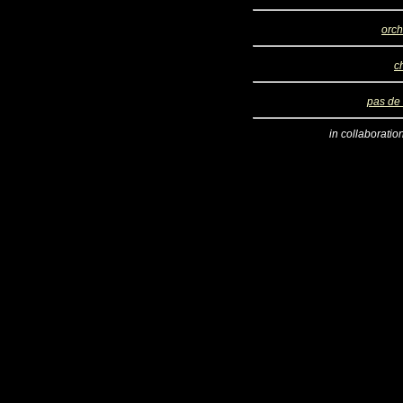
orch
c
pas de
in collaboratio