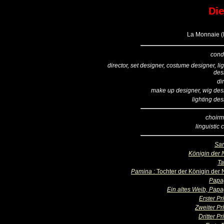
Die
La Monnaie (B
cond
director, set designer, costume designer, li
des
di
make up designer, wig des
lighting de
choirm
linguistic
Sar
Königin der 
T
Pamina :
Tochter der Königin der 
Papa
Ein altes Weib, Pap
Erster Pr
Zweiter Pr
Dritter Pr