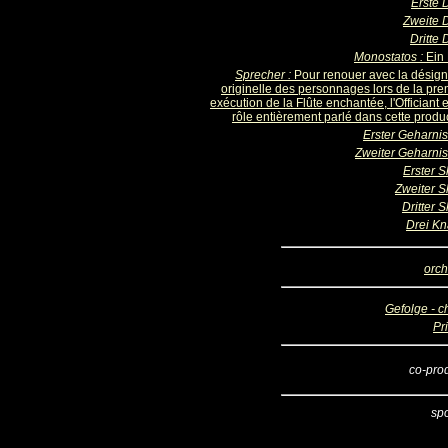
Erste
Zweite
Dritte
Monostatos :
Ein
Sprecher :
Pour renouer avec la désign
originelle des personnages lors de la pre
exécution de la Flûte enchantée, l'Officiant 
rôle entièrement parlé dans cette produc
Erster Geharnis
Zweiter Geharnis
Erster S
Zweiter S
Dritter 
Drei K
orch
Gefolge - c
Pr
co-pro
sp