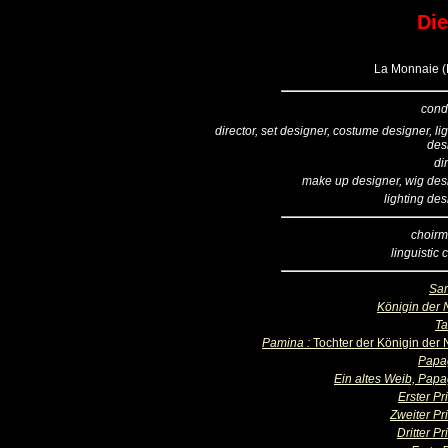
Die
La Monnaie (B
cond
director, set designer, costume designer, li
des
di
make up designer, wig des
lighting de
choirm
linguistic
Sar
Königin der 
T
Pamina :
Tochter der Königin der 
Papa
Ein altes Weib, Pap
Erster Pr
Zweiter Pr
Dritter Pr