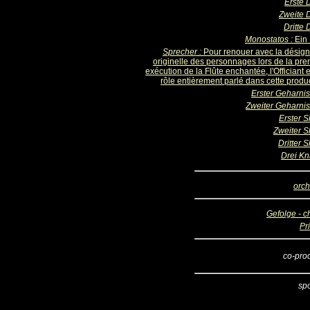
Erste
Zweite
Dritte
Monostatos :
Ein
Sprecher :
Pour renouer avec la désign
originelle des personnages lors de la pre
exécution de la Flûte enchantée, l'Officiant 
rôle entièrement parlé dans cette produc
Erster Geharnis
Zweiter Geharnis
Erster S
Zweiter S
Dritter 
Drei K
orch
Gefolge - c
Pr
co-pro
sp