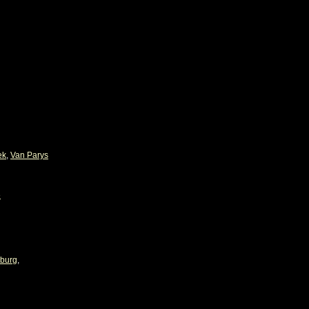
ek
,
Van Parys
e
zburg
,