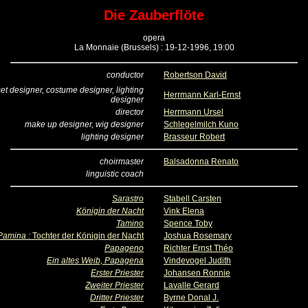
Die Zauberflöte
opera
La Monnaie (Brussels) : 19-12-1996, 19:00
conductor
Robertson David
 set designer, costume designer, lighting
Herrmann Karl-Ernst
designer
director
Herrmann Ursel
make up designer, wig designer
Schlegelmilch Kuno
lighting designer
Brasseur Robert
choirmaster
Balsadonna Renato
linguistic coach
Sarastro
Stabell Carsten
Königin der Nacht
Vink Elena
Tamino
Spence Toby
Pamina :
Tochter der Königin der Nacht
Joshua Rosemary
Papageno
Richter Ernst Théo
Ein altes Weib, Papagena
Vindevogel Judith
Erster Priester
Johansen Ronnie
Zweiter Priester
Lavalle Gerard
Dritter Priester
Byrne Donal J.