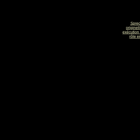
Sprec
originel
exécution 
rôle e