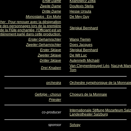
Erste Dame
Kilanowicz Zofia
Zweite Dame
Doufexis Stella
Dritte Dame
Hesse Ursula
Monostatos :
Ein Mohr
De Mey Guy
her :
Pour renouer avec la désignation
le des personnages lors de la première
Stejskal Bernhard
de la Flûte enchantée, l'Officiant est un
ntièrement parlé dans cette production.
Erster Geharnischter
Wang Tiemin
Zweiter Geharnischter
Does Jacques
Erster Sklave
Stejskal Bernhard
Zweiter Sklave
De Wit Luc
Dritter Sklave
Autenrieth Michaël
Van Cleynenbreugel Léo
,
Naczyk Mar
Drei Knaben
Tom
orchestra
Orchestre symphonique de la Monnai
Gefolge - chorus
Choeurs de la Monnaie
Priester
Internationale Stiftung Mozarteum Sal
co-producer
Landestheater Salzburg
sponsor
Solvay