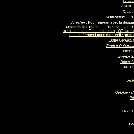
Erste
Zweite
Dritte
Monostatos :
Ein
Sprecher :
Pour renouer avec la désign
originelle des personnages lors de la pre
exécution de la Flûte enchantée, l'Officiant 
rôle entièrement parlé dans cette produc
Erster Geharnis
Zweiter Geharnis
Erster S
Zweiter S
Dritter 
Drei K
orch
Gefolge - c
Pr
co-pro
sp