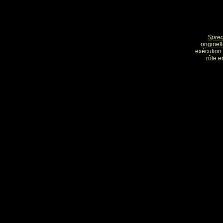
Sprec
originel
exécution 
rôle e