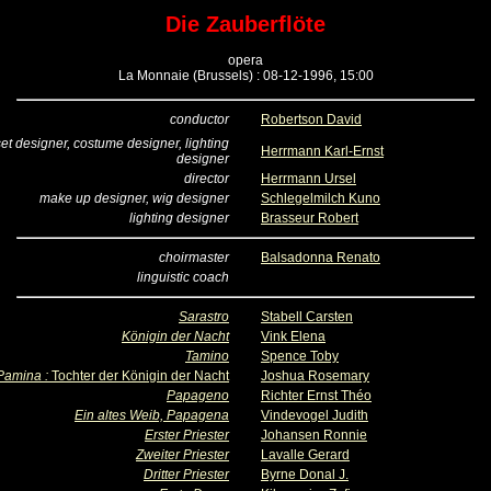
Die Zauberflöte
opera
La Monnaie (Brussels) : 08-12-1996, 15:00
conductor
Robertson David
 set designer, costume designer, lighting
Herrmann Karl-Ernst
designer
director
Herrmann Ursel
make up designer, wig designer
Schlegelmilch Kuno
lighting designer
Brasseur Robert
choirmaster
Balsadonna Renato
linguistic coach
Sarastro
Stabell Carsten
Königin der Nacht
Vink Elena
Tamino
Spence Toby
Pamina :
Tochter der Königin der Nacht
Joshua Rosemary
Papageno
Richter Ernst Théo
Ein altes Weib, Papagena
Vindevogel Judith
Erster Priester
Johansen Ronnie
Zweiter Priester
Lavalle Gerard
Dritter Priester
Byrne Donal J.