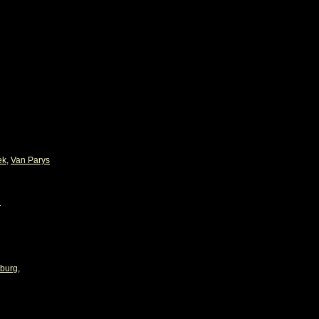
ek
,
Van Parys
e
zburg
,