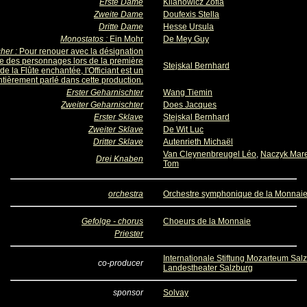
Erste Dame
Kilanowicz Zofia
Zweite Dame
Doufexis Stella
Dritte Dame
Hesse Ursula
Monostatos :
Ein Mohr
De Mey Guy
her :
Pour renouer avec la désignation
le des personnages lors de la première
Stejskal Bernhard
de la Flûte enchantée, l'Officiant est un
ntièrement parlé dans cette production.
Erster Geharnischter
Wang Tiemin
Zweiter Geharnischter
Does Jacques
Erster Sklave
Stejskal Bernhard
Zweiter Sklave
De Wit Luc
Dritter Sklave
Autenrieth Michaël
Van Cleynenbreugel Léo
,
Naczyk Mar
Drei Knaben
Tom
orchestra
Orchestre symphonique de la Monnai
Gefolge - chorus
Choeurs de la Monnaie
Priester
Internationale Stiftung Mozarteum Sal
co-producer
Landestheater Salzburg
sponsor
Solvay