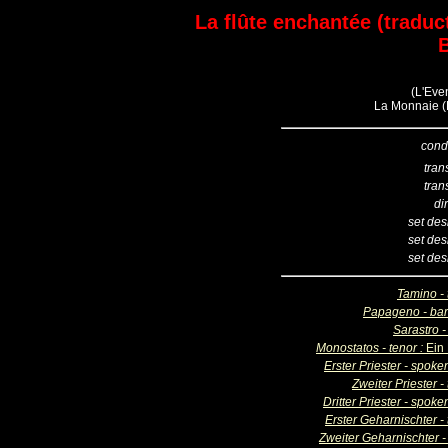
La flûte enchantée (traduc
(L'Even
La Monnaie (B
cond
tran
tran
di
set des
set des
set des
Tamino - 
Papageno - bar
Sarastro -
Monostatos - tenor :
Ein
Erster Priester - spoke
Zweiter Priester -
Dritter Priester - spoke
Erster Geharnischter -
Zweiter Geharnischter -