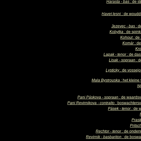
Harasta - bas :
de st
Havet lesni :
de woudd
Jezevec - bas :
d
Kobylka :
de spin
Kohout :
de
Komár :
de
Kr
Lapak - tenor :
de da
Lisak - sopraan :
d
Lysticky :
de vossej
Mala Bystrouska :
het kleine
N
Pani Páskova - sopraan :
de waards
Pani Revirnikova - contralto :
boswachters
Pásek - tenor :
de 
Pras
Pritsc
Rechtor - tenor :
de onderw
Revirnik - basbariton :
de boswa