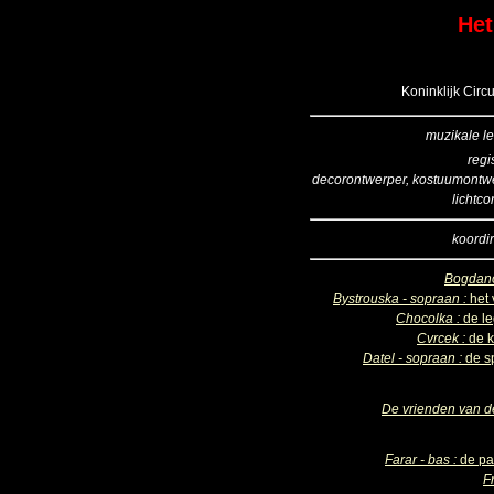
Het
Koninklijk Circ
muzikale le
regi
decorontwerper, kostuumontw
lichtco
koordir
Bogdan
Bystrouska - sopraan :
het 
Chocolka :
de l
Cvrcek :
de k
Datel - sopraan :
de s
De vrienden van d
Farar - bas :
de pa
F