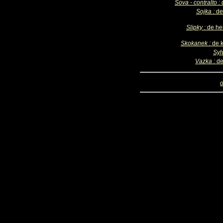
Sova - contralto :
Sojka :
de
Slipky :
de h
Skokanek :
de k
Syl
Vazka :
de
o