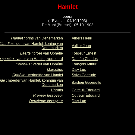
Hamlet
opera
(L'Eventail, 04/10/1903)
De Munt (Brussel) : 05-10-1903
Hamlet :
prins van Denemarken
Albers Henri
Claudius :
oom van Hamlet, koning van
Vallier Jean
Denemarken
Laërte :
broer van Ophélie
Forgeur Ernest
 spectre :
vader van Hamlet, vermoord
Danlée Charles
Polonius :
vader van Ophélie
François Arthur
Marcellus
Disy Luc
Ophélie :
verloofde van Hamlet
Sylva Gertrude
ude :
moeder van Hamlet, koningin van
Bastien Georgette
Denemarken
Horatio
Cotreuil Édouard
Premier fossoyeur
Cotreuil Édouard
Deuxième fossoyeur
Disy Luc