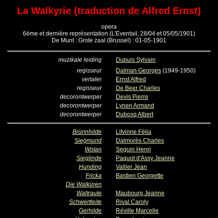
La Walkyrie (traduction de Alfred Ernst)
opera
6ème et dernière représentation (L'Eventail, 28/04 et 05/05/1901)
De Munt : Grote zaal (Brussel) : 01-05-1901
muzikale leiding
Dupuis Sylvain
regisseur
Dalman Georges
(1949-1950)
vertaler
Ernst Alfred
regisseur
De Beer Charles
decorontwerper
Devis Pierre
decorontwerper
Lynen Armand
decorontwerper
Dubosq Albert
Brünnhilde
Litvinne Félia
Siegmund
Dalmorès Charles
Wotan
Seguin Henri
Sieglinde
Paquot d'Assy Jeanne
Hunding
Vallier Jean
Fricka
Bastien Georgette
Die Walküren
Waltraute
Maubourg Jeanne
Schwertleite
Rival Caroly
Gerhilde
Réville Marcelle