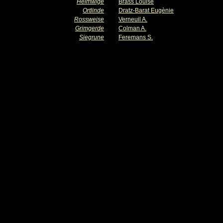
Helmwige
Brass Louise
Ortlinde
Dratz-Barat Eugènie
Rossweise
Verneuil A.
Grimgerde
Colman A.
Siegrune
Feremans S.