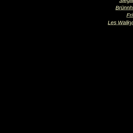
Siegl
Brünnh
Fr
Les Walky