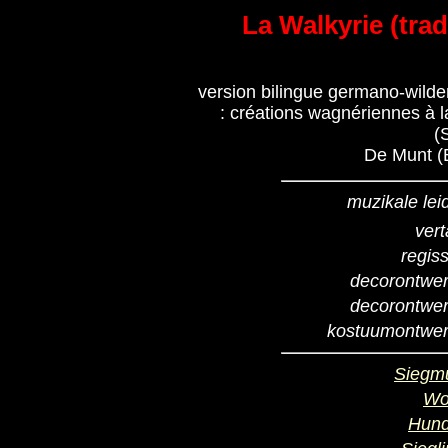
La Walkyrie (trad
version bilingue germano-wild
: créations wagnériennes à 
(
De Munt (B
muzikale lei
vert
regis
decorontwe
decorontwe
kostuumontwer
Siegm
Wo
Hund