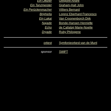
Ein Offizier
Grégoire André
Ein Tanzmeister
Graham-Hall John
Ein Perückenmacher
Villiers Bernard
Brighella
Lorenz Eberhard Francesco
Ein Lakai
Van Croonenborch Dirk
Najade
Bonde-Hansen Henriette
Echo
de Callataÿ Marie-Noelle
Dryade
Ruby Philogene
orkest
Symfonieorkest van de Munt
sponsor
SWIFT