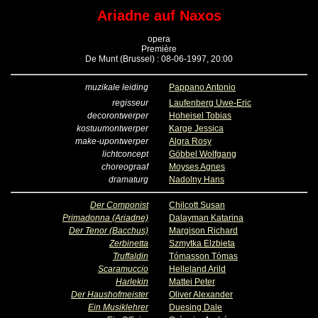
Ariadne auf Naxos
opera
Première
De Munt (Brussel) : 08-06-1997, 20:00
muzikale leiding
Pappano Antonio
regisseur
Laufenberg Uwe-Eric
decorontwerper
Hoheisel Tobias
kostuumontwerper
Karge Jessica
make-upontwerper
Algra Rosy
lichtconcept
Göbbel Wolfgang
choreograaf
Moyses Agnes
dramaturg
Nadolny Hans
Der Componist
Chilcott Susan
Primadonna (Ariadne)
Dalayman Katarina
Der Tenor (Bacchus)
Margison Richard
Zerbinetta
Szmytka Elzbieta
Truffaldin
Tómasson Tómas
Scaramuccio
Helleland Arild
Harlekin
Mattei Peter
Der Haushofmeister
Oliver Alexander
Ein Musiklehrer
Duesing Dale