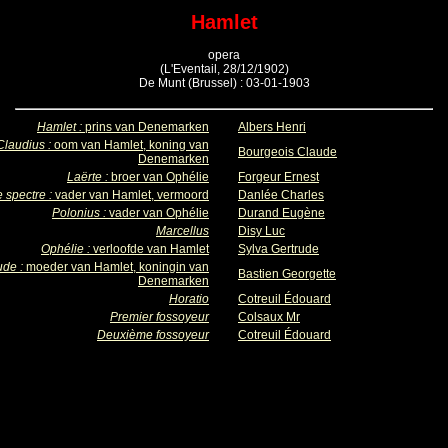
Hamlet
opera
(L'Eventail, 28/12/1902)
De Munt (Brussel) : 03-01-1903
Hamlet :
prins van Denemarken
Albers Henri
Claudius :
oom van Hamlet, koning van
Bourgeois Claude
Denemarken
Laërte :
broer van Ophélie
Forgeur Ernest
 spectre :
vader van Hamlet, vermoord
Danlée Charles
Polonius :
vader van Ophélie
Durand Eugène
Marcellus
Disy Luc
Ophélie :
verloofde van Hamlet
Sylva Gertrude
ude :
moeder van Hamlet, koningin van
Bastien Georgette
Denemarken
Horatio
Cotreuil Édouard
Premier fossoyeur
Colsaux Mr
Deuxième fossoyeur
Cotreuil Édouard