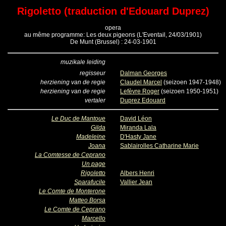
Rigoletto (traduction d'Edouard Duprez)
opera
au même programme: Les deux pigeons (L'Eventail, 24/03/1901)
De Munt (Brussel) : 24-03-1901
muzikale leiding
regisseur
Dalman Georges
herziening van de regie
Claudel Marcel
(seizoen 1947-1948)
herziening van de regie
Lefèvre Roger
(seizoen 1950-1951)
vertaler
Duprez Edouard
Le Duc de Mantoue
David Léon
Gilda
Miranda Lala
Madeleine
D'Hasty Jane
Joana
Sablairolles Catharine Marie
La Comtesse de Ceprano
Un page
Rigoletto
Albers Henri
Sparafucile
Vallier Jean
Le Comte de Monterone
Matteo Borsa
Le Comte de Ceprano
Marcello