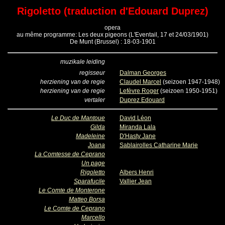
Rigoletto (traduction d'Edouard Duprez)
opera
au même programme: Les deux pigeons (L'Eventail, 17 et 24/03/1901)
De Munt (Brussel) : 18-03-1901
muzikale leiding
regisseur
Dalman Georges
herziening van de regie
Claudel Marcel
(seizoen 1947-1948)
herziening van de regie
Lefèvre Roger
(seizoen 1950-1951)
vertaler
Duprez Edouard
Le Duc de Mantoue
David Léon
Gilda
Miranda Lala
Madeleine
D'Hasty Jane
Joana
Sablairolles Catharine Marie
La Comtesse de Ceprano
Un page
Rigoletto
Albers Henri
Sparafucile
Vallier Jean
Le Comte de Monterone
Matteo Borsa
Le Comte de Ceprano
Marcello