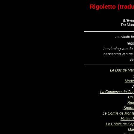
Rigoletto (trad
(L'Even
De Munt
muzikale le
regi
herziening van de 
herziening van de 
ve
Le Duc de Ma
Made
J
La Comtesse de Ce
Un
Rigo
Sparaf
Le Comte de Mont
Matteo 
Le Comte de Ce
Mar