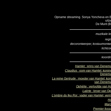
Opname streaming. Sonya Yoncheva en B
uit
De Munt (Br
muzikale le
regi
decorontwerper, kostuumontw
lichtco
koordir
Hamlet :
prins van Denem
Claudius :
oom van Hamlet, konin
Denema
La reine Gertrude :
moeder van Hamlet, kon
van Denem
Ophélie :
verloofde van H
Laërte :
broer van Op
L'ombre du feu Roi :
vader van Hamlet, ver
Ho
Marc
Premier foss