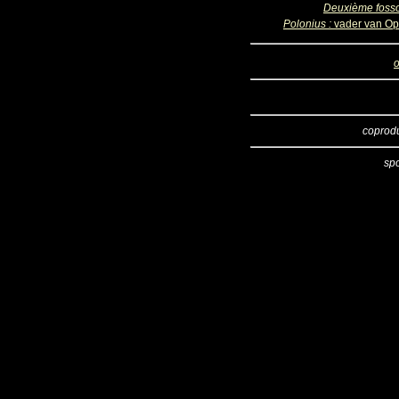
Deuxième foss
Polonius :
vader van Op
o
coprod
sp