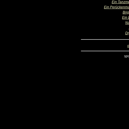
Ein Tanzme
Ein Perückenm
Brig
Ein 
N
D
o
sp