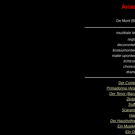
Aria
De Munt (Br
muzikale le
regi
decorontw
kostuumontw
make-upontw
lichtco
choreo
dram
Der Comp
Primadonna (Ari
Der Tenor (Bac
Zerbi
Truf
Scaram
Har
Der Haushofme
Ein Musikl
Ein Of