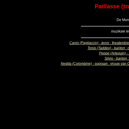
Paillasse (t
De Munt
muzikale le
Canio (Pagliaccio) - tenor :
theaterdir
Tonio (Taddeo) - bariton :
Peppe (Arlequin) - 
Silvio - bariton 
Nedda (Colombine) - sopraan :
vrouw van 