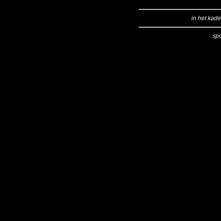
in het kade
sp