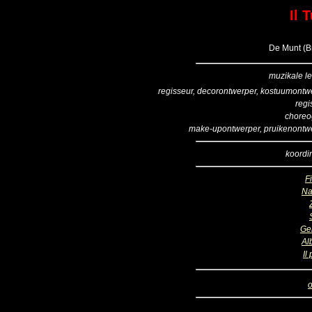
Il 
De Munt (Br
muzikale le
regisseur, decorontwerper, kostuumontw
regi
choreo
make-upontwerper, pruikenontw
koordir
Fi
Na
Ge
Al
Il
o