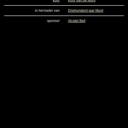
koor
Koor van de Munt
in het kader van
Driehonderd jaar Munt
sponsor
Alcatel Bell