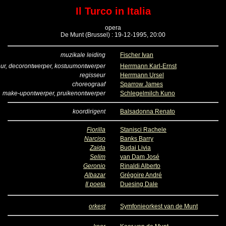
Il Turco in Italia
opera
De Munt (Brussel) : 19-12-1995, 20:00
muzikale leiding
Fischer Ivan
eur, decorontwerper, kostuumontwerper
Herrmann Karl-Ernst
regisseur
Herrmann Ursel
choreograaf
Sparrow James
make-upontwerper, pruikenontwerper
Schlegelmilch Kuno
koordirigent
Balsadonna Renato
Fiorilla
Stanisci Rachele
Narciso
Banks Barry
Zaida
Budai Livia
Selim
van Dam José
Geronio
Rinaldi Alberto
Albazar
Grégoire André
Il poeta
Duesing Dale
orkest
Symfonieorkest van de Munt