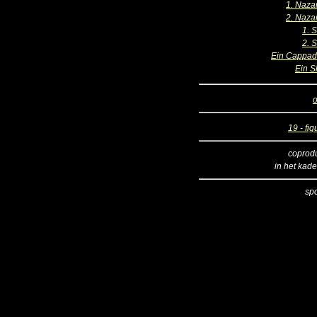
1. Naza
2. Naza
1. 
2. 
Ein Cappad
Ein S
o
19 - fig
coprod
in het kade
sp