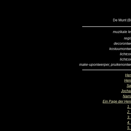
De Munt (Br
muzikale le
regi
decorontw
kostuumontw
lichtco
lichtco
make-upontwerper, pruikenontw
He
Her
Sa
Jocha
Narr
Ein Page der Her
1.
2.
3.
4.
5.