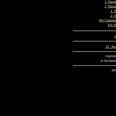
1. Naza
2. Naza
1. 
2. 
Ein Cappad
Ein S
o
19 - fig
coprod
in het kade
sp