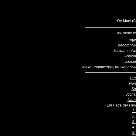
De Munt (Br
muzikale le
regi
decorontw
kostuumontw
lichtco
lichtco
make-upontwerper, pruikenontw
He
Her
Sa
Jocha
Narr
Ein Page der Her
1.
2.
3.
4.
5.