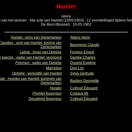
Hamlet
opera
n van het seizoen : 4de acte van Hamlet (10/05/1903) ; 12 voorstellingen tijdens he
De Munt (Brussel) : 10-05-1903
Hamlet :
prins van Denemarken
Albers Henri
Claudius :
oom van Hamlet, koning van
Bourgeois Claude
Denemarken
Laërte :
broer van Ophélie
Forgeur Ernest
 spectre :
vader van Hamlet, vermoord
Danlée Charles
Polonius :
vader van Ophélie
Durand Eugène
Marcellus
Disy Luc
Ophélie :
verloofde van Hamlet
Sylva Gertrude
ude :
moeder van Hamlet, koningin van
Bastien Georgette
Denemarken
Horatio
Cotreuil Édouard
Premier fossoyeur
Colsaux Mr
Deuxième fossoyeur
Cotreuil Édouard