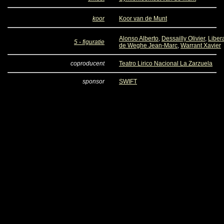
koor
Koor van de Munt
Alonso Alberto
,
Dessailly Olivier
,
Liber
5 - figuratie
de Weghe Jean-Marc
,
Warrant Xavier
coproducent
Teatro Lirico Nacional La Zarzuela
sponsor
SWIFT