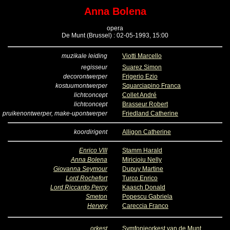
Anna Bolena
opera
De Munt (Brussel) : 02-05-1993, 15:00
muzikale leiding
Viotti Marcello
regisseur
Suarez Simon
decorontwerper
Frigerio Ezio
kostuumontwerper
Squarciapino Franca
lichtconcept
Collet André
lichtconcept
Brasseur Robert
pruikenontwerper, make-upontwerper
Friedland Catherine
koordirigent
Alligon Catherine
Enrico VIII
Stamm Harald
Anna Bolena
Miricioiu Nelly
Giovanna Seymour
Dupuy Martine
Lord Rochefort
Turco Enrico
Lord Riccardo Percy
Kaasch Donald
Smeton
Popescu Gabriela
Hervey
Careccia Franco
orkest
Symfonieorkest van de Munt