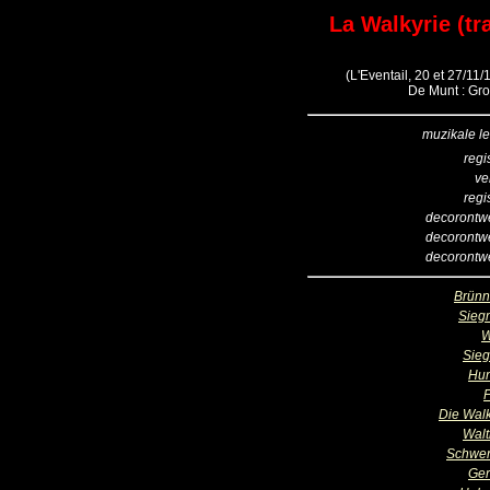
La Walkyrie (tr
(L'Eventail, 20 et 27/11/
De Munt : Gro
muzikale le
regi
ve
regi
decorontw
decorontw
decorontw
Brünn
Sieg
W
Sieg
Hu
F
Die Wal
Walt
Schwert
Ger