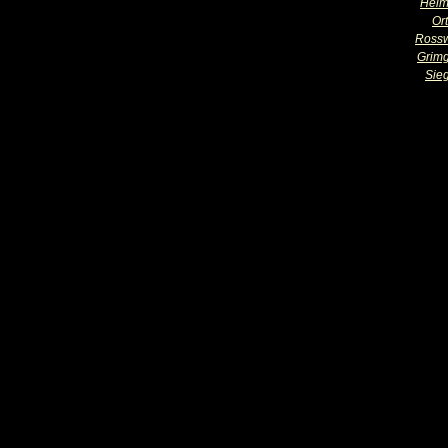
Helm
Or
Ross
Grim
Sie