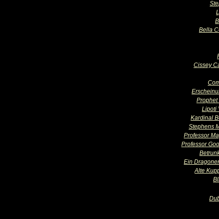
St
B
Bella 
Cissey Ca
Com
Erschein
Prophet 
Lipoti
Kardinal B
Stephens M
Professor Ma
Professor Go
Betrun
Ein Dragone
Alte Kupp
Bl
Dub