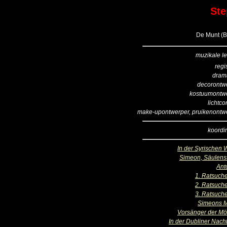
Ste
De Munt (B
muzikale le
regi
dram
decorontw
kostuumontw
lichtco
make-upontwerper, pruikenontw
koordir
In der Syrischen 
Simeon, Säulens
Ant
1. Ratsuch
2. Ratsuch
3. Ratsuch
Simeons M
Vorsänger der M
In der Dubliner Nacht