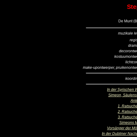
Ste
De Munt (B
muzikale le
regi
dram
decorontw
kostuumontw
lichtco
make-upontwerper, pruikenontw
koordir
In der Syrischen 
Simeon, Säulens
Ant
1. Ratsuch
2. Ratsuch
3. Ratsuch
Simeons M
Vorsänger der M
In der Dubliner Nacht