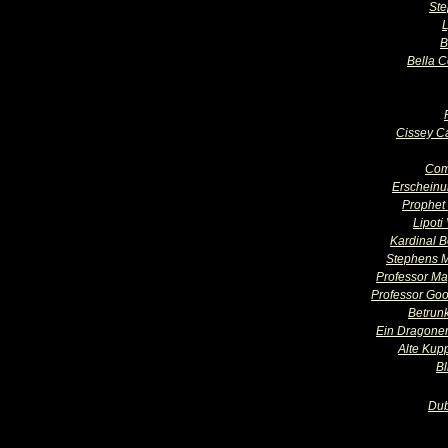
St
B
Bella 
Cissey Ca
Com
Erschein
Prophet 
Lipoti
Kardinal B
Stephens M
Professor Ma
Professor Go
Betrun
Ein Dragone
Alte Kupp
Bl
Dub